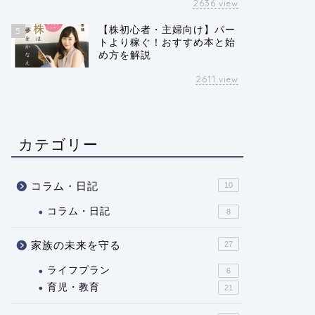
2636
view
【株初心者・主婦向け】パー
5
トより稼ぐ！おすすめ本と始
め方を解説
2611
view
カテゴリー
コラム・日記
10
コラム・日記
8
家族の未来を守る
27
ライフプラン
6
育児・教育
21