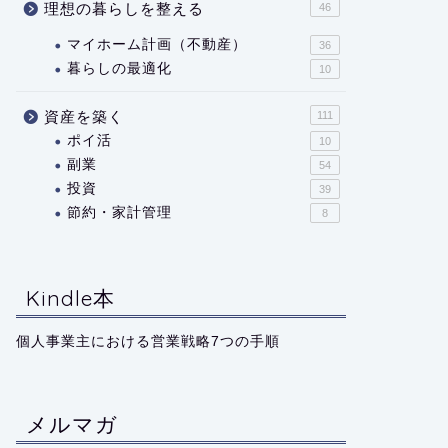
理想の暮らしを整える
46
マイホーム計画（不動産）
36
暮らしの最適化
10
資産を築く
111
ポイ活
10
副業
54
投資
39
節約・家計管理
8
Kindle本
個人事業主における営業戦略7つの手順
メルマガ