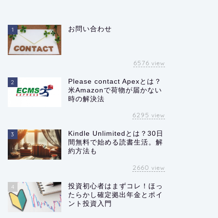
お問い合わせ
1
6576
view
Please contact Apexとは？
2
米Amazonで荷物が届かない
時の解決法
6295
view
Kindle Unlimitedとは？30日
3
間無料で始める読書生活。解
約方法も
2660
view
投資初心者はまずコレ！ほっ
4
たらかし確定拠出年金とポイ
ント投資入門