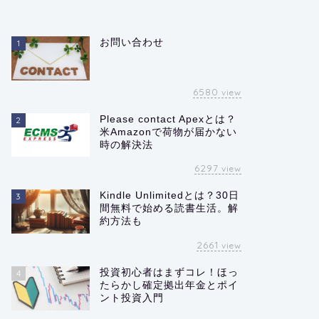
お問い合わせ
1
6580
view
Please contact Apexとは？
2
米Amazonで荷物が届かない
時の解決法
6297
view
Kindle Unlimitedとは？30日
3
間無料で始める読書生活。解
約方法も
2661
view
投資初心者はまずコレ！ほっ
4
たらかし確定拠出年金とポイ
ント投資入門