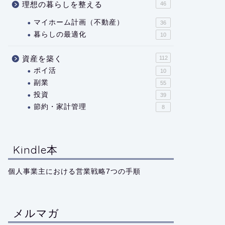
理想の暮らしを整える
46
マイホーム計画（不動産）
36
暮らしの最適化
10
資産を築く
112
ポイ活
10
副業
55
投資
39
節約・家計管理
8
Kindle本
個人事業主における営業戦略7つの手順
メルマガ