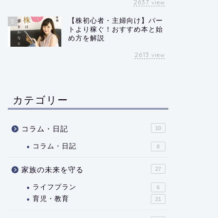
2637
view
【株初心者・主婦向け】パー
5
トより稼ぐ！おすすめ本と始
め方を解説
2613
view
カテゴリー
コラム・日記
10
コラム・日記
8
家族の未来を守る
27
ライフプラン
6
育児・教育
21