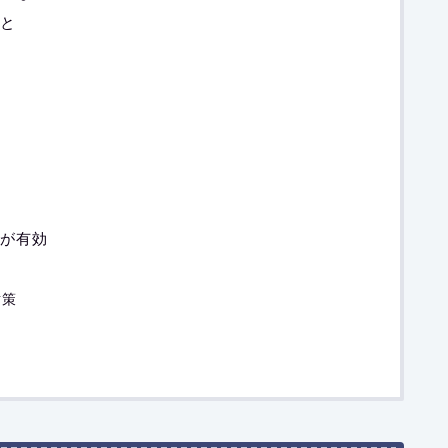
と
が有効
対策