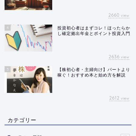
2660
view
4
投資初心者はまずコレ！ほったらか
し確定拠出年金とポイント投資入門
2636
view
5
【株初心者・主婦向け】パートより
稼ぐ！おすすめ本と始め方を解説
2612
view
カテゴリー