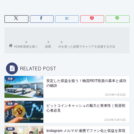
HOME
資産を築く
副業
AIを使った副業でキャリアを加速する方法
RELATED POST
投資
安定した収益を狙う！物流REIT投資の基本と成功
の秘訣
2024年11月28日
投資
ビットコインキャッシュの魅力と将来性｜投資初
心者必見
2020年10月10日
副業
Instagram メルマガ 連携でファン化と収益を実現