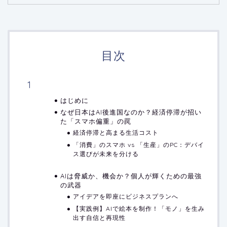
目次
はじめに
なぜ日本はAI後進国なのか？経済停滞が招い
た「スマホ偏重」の罠
経済停滞と高まる生活コスト
「消費」のスマホ vs 「生産」のPC：デバイ
ス選びが未来を分ける
AIは脅威か、機会か？個人が輝くための最強
の武器
アイデアを即座にビジネスプランへ
【実践例】AIで絵本を制作！「モノ」を生み
出す自信と再現性