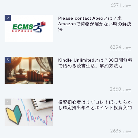
6571
view
2
Please contact Apexとは？米
Amazonで荷物が届かない時の解決
法
6294
view
3
Kindle Unlimitedとは？30日間無料
で始める読書生活。解約方法も
2660
view
4
投資初心者はまずコレ！ほったらか
し確定拠出年金とポイント投資入門
2635
view