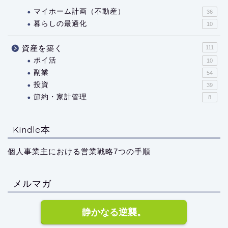
マイホーム計画（不動産）
36
暮らしの最適化
10
資産を築く
111
ポイ活
10
副業
54
投資
39
節約・家計管理
8
Kindle本
個人事業主における営業戦略7つの手順
メルマガ
静かなる逆襲。