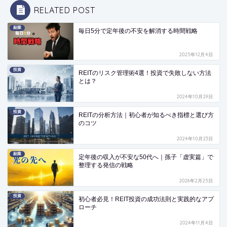
RELATED POST
副業
毎日5分で定年後の不安を解消する時間戦略
2025年12月4日
投資
REITのリスク管理術4選！投資で失敗しない方法
とは？
2024年10月29日
投資
REITの分析方法｜初心者が知るべき指標と選び方
のコツ
2024年10月23日
副業
定年後の収入が不安な50代へ｜孫子「虚実篇」で
整理する発信の戦略
2026年2月25日
投資
初心者必見！REIT投資の成功法則と実践的なアプ
ローチ
2024年11月4日