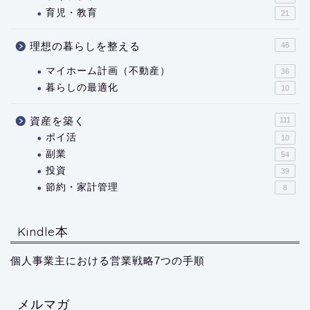
育児・教育
21
理想の暮らしを整える
46
マイホーム計画（不動産）
36
暮らしの最適化
10
資産を築く
111
ポイ活
10
副業
54
投資
39
節約・家計管理
8
Kindle本
個人事業主における営業戦略7つの手順
メルマガ