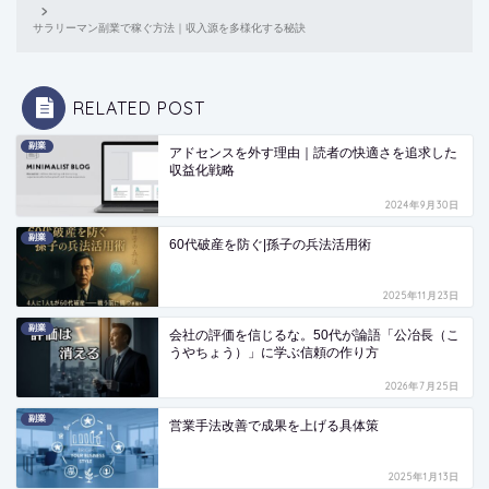
サラリーマン副業で稼ぐ方法｜収入源を多様化する秘訣
RELATED POST
副業
アドセンスを外す理由｜読者の快適さを追求した
収益化戦略
2024年9月30日
副業
60代破産を防ぐ|孫子の兵法活用術
2025年11月23日
副業
会社の評価を信じるな。50代が論語「公冶長（こ
うやちょう）」に学ぶ信頼の作り方
2026年7月25日
副業
営業手法改善で成果を上げる具体策
2025年1月13日