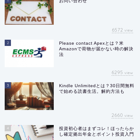
1
お問い合わせ
6572
view
2
Please contact Apexとは？米
Amazonで荷物が届かない時の解決
法
6295
view
3
Kindle Unlimitedとは？30日間無料
で始める読書生活。解約方法も
2660
view
4
投資初心者はまずコレ！ほったらか
し確定拠出年金とポイント投資入門