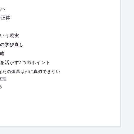
代へ
の正体
いう現実
の学び直し
略
を活かす3つのポイント
なたの体温はAIに真似できない
真理
る