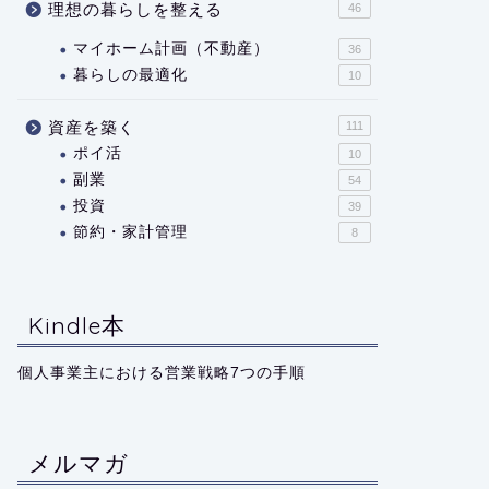
理想の暮らしを整える
46
マイホーム計画（不動産）
36
暮らしの最適化
10
資産を築く
111
ポイ活
10
副業
54
投資
39
節約・家計管理
8
Kindle本
個人事業主における営業戦略7つの手順
メルマガ