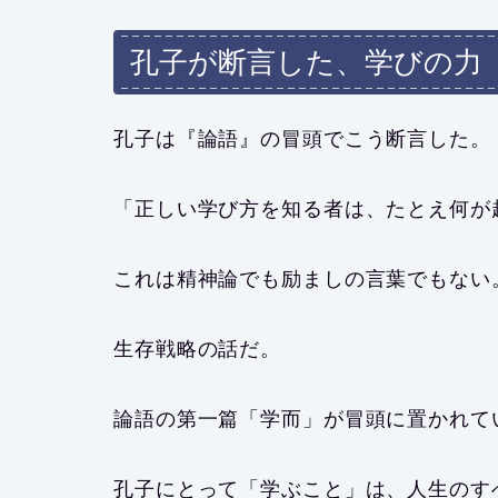
孔子が断言した、学びの力
孔子は『論語』の冒頭でこう断言した。
「正しい学び方を知る者は、たとえ何が
これは精神論でも励ましの言葉でもない
生存戦略の話
だ。
論語の第一篇「学而」が冒頭に置かれて
孔子にとって「学ぶこと」は、人生のす