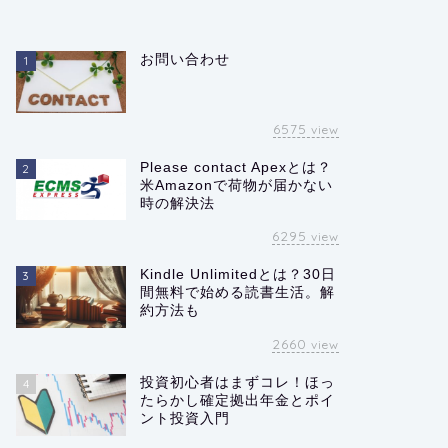
お問い合わせ
1
6575
view
Please contact Apexとは？
2
米Amazonで荷物が届かない
時の解決法
6295
view
Kindle Unlimitedとは？30日
3
間無料で始める読書生活。解
約方法も
2660
view
投資初心者はまずコレ！ほっ
4
たらかし確定拠出年金とポイ
ント投資入門