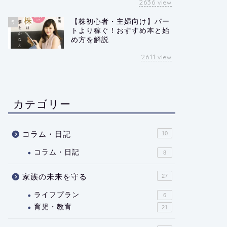
2636
view
【株初心者・主婦向け】パー
5
トより稼ぐ！おすすめ本と始
め方を解説
2611
view
カテゴリー
コラム・日記
10
コラム・日記
8
家族の未来を守る
27
ライフプラン
6
育児・教育
21