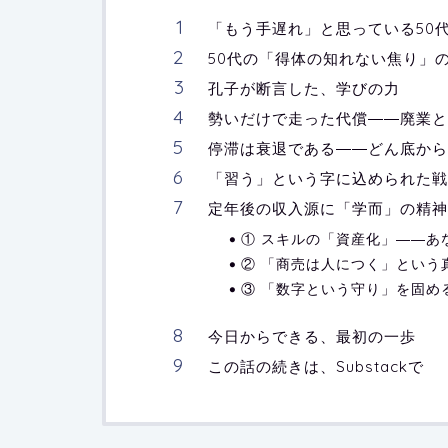
「もう手遅れ」と思っている50
50代の「得体の知れない焦り」
孔子が断言した、学びの力
勢いだけで走った代償――廃業と
停滞は衰退である――どん底から
「習う」という字に込められた戦
定年後の収入源に「学而」の精神
① スキルの「資産化」――あ
② 「商売は人につく」という
③ 「数字という守り」を固め
今日からできる、最初の一歩
この話の続きは、Substackで