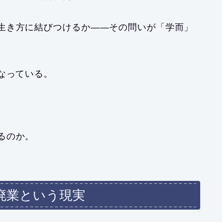
生き方に結びつけるか
——その問いが「学而」
なっている。
。
るのか。
廃業という現実