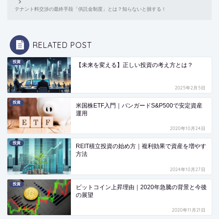
テナント料交渉の最終手段「供託金制度」とは？知らないと損する！
RELATED POST
投資
【未来を変える】正しい投資の考え方とは？
2025年2月5日
投資
米国株ETF入門｜バンガードS&P500で安定資産
運用
2020年10月24日
投資
REIT積立投資の始め方｜複利効果で資産を増やす
方法
2024年10月27日
投資
ビットコイン上昇理由｜2020年急騰の背景と今後
の展望
2020年11月21日