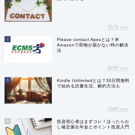
6576
view
2
Please contact Apexとは？米
Amazonで荷物が届かない時の解決
法
6295
view
3
Kindle Unlimitedとは？30日間無料
で始める読書生活。解約方法も
2660
view
4
投資初心者はまずコレ！ほったらか
し確定拠出年金とポイント投資入門