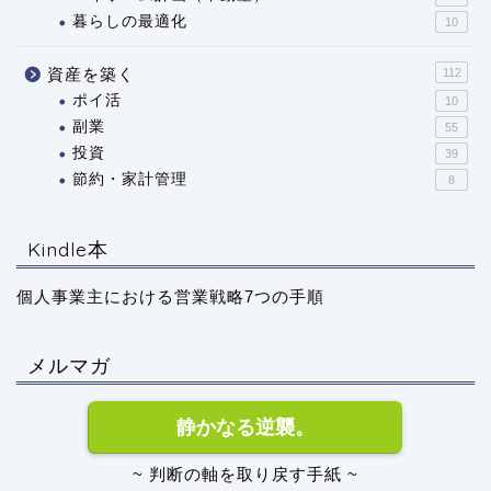
暮らしの最適化
10
資産を築く
112
ポイ活
10
副業
55
投資
39
節約・家計管理
8
Kindle本
個人事業主における営業戦略7つの手順
メルマガ
静かなる逆襲。
~ 判断の軸を取り戻す手紙 ~