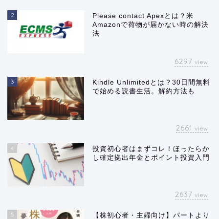
2
Please contact Apexとは？米
Amazonで荷物が届かない時の解決
法
6297
view
3
Kindle Unlimitedとは？30日間無料
で始める読書生活。解約方法も
2661
view
4
投資初心者はまずコレ！ほったらか
し確定拠出年金とポイント投資入門
2637
view
5
【株初心者・主婦向け】パートより