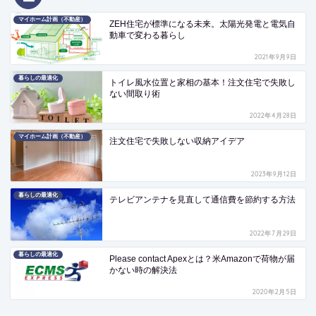
マイホーム計画（不動産）
ZEH住宅が標準になる未来。太陽光発電と電気自
動車で変わる暮らし
2021年9月9日
暮らしの最適化
トイレ風水位置と家相の基本！注文住宅で失敗し
ない間取り術
2022年4月28日
マイホーム計画（不動産）
注文住宅で失敗しない収納アイデア
2023年9月12日
暮らしの最適化
テレビアンテナを見直して通信費を節約する方法
2022年7月29日
暮らしの最適化
Please contact Apexとは？米Amazonで荷物が届
かない時の解決法
2020年2月5日